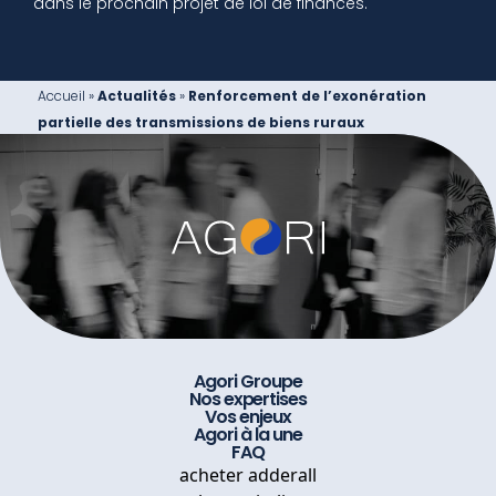
dans le prochain projet de loi de finances.
Accueil
»
Actualités
»
Renforcement de l’exonération
partielle des transmissions de biens ruraux
Agori Groupe
Nos expertises
Vos enjeux
Agori à la une
FAQ
acheter adderall