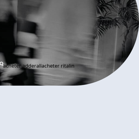
AQ
acheter adderall
acheter ritalin