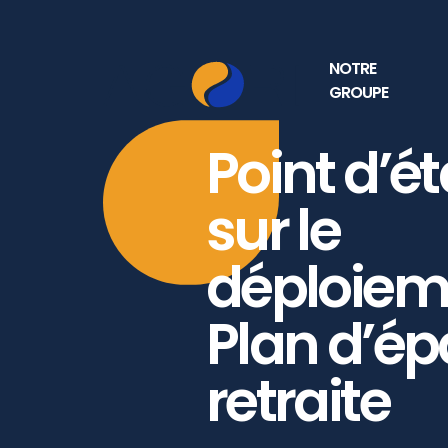
NOTRE
GROUPE
Point d’é
sur le
déploiem
Plan d’é
retraite