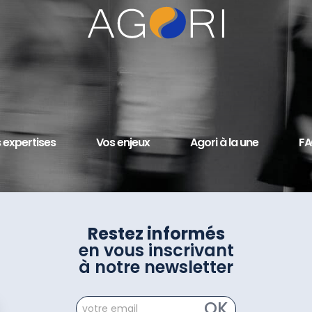
 expertises
Vos enjeux
Agori à la une
F
Restez informés
en vous inscrivant
à notre newsletter
newsletter
OK