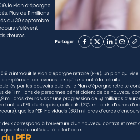
19, le Plan d’épargne
s. Plus de 11 millions
nsés au 30 septembre
cours s’élèvent
rds d’euros.
Partager :
2019 a introduit le Plan d’épargne retraite (PER). Un plan qui vi
n complément de revenus lorsqu’ils seront à la retraite.
 publiés par les pouvoirs publics, le Plan d’épargne retraite cont
s de 11 millions de personnes bénéficiaient de ce nouveau cont
,9 milliards d’euros, soit une progression de 5,1 milliards d’eur
ant les PER d’entreprise, collectifs (27,2 milliards d’euros d’e
ncours), que les PER individuels (68,1 milliards d’euros d’encours 
r deux correspond à l’ouverture d’un nouveau contrat et n’est 
rgne retraite antérieur à la loi Pacte.
 du PER