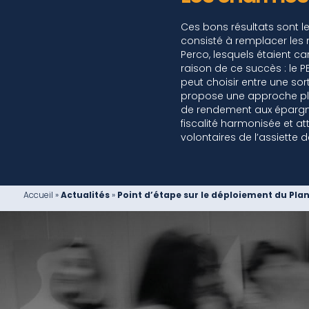
Ces bons résultats sont le 
consisté à remplacer les n
Perco, lesquels étaient c
raison de ce succès : le P
peut choisir entre une sor
propose une approche plus
de rendement aux épargnan
fiscalité harmonisée et at
volontaires de l’assiette d
Accueil
»
Actualités
»
Point d’étape sur le déploiement du Plan