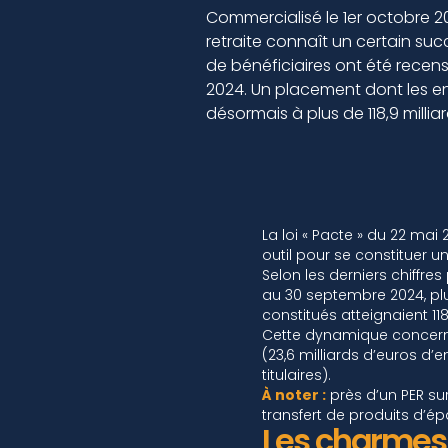
Commercialisé le 1er octobre 20
retraite connaît un certain succè
de bénéficiaires ont été rece
2024. Un placement dont les en
désormais à plus de 118,9 millia
La loi « Pacte » du 22 mai 
outil pour se constituer u
Selon les derniers chiffres
au 30 septembre 2024, plu
constitués atteignaient 118
Cette dynamique concerne t
(23,6 milliards d’euros d’e
titulaires).
À noter :
près d’un PER su
transfert de produits d’épa
Les charmes