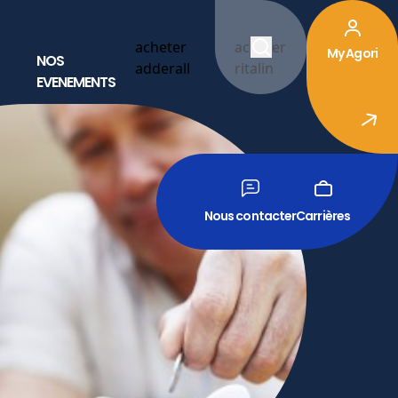
acheter
acheter
My Agori
NOS
adderall
ritalin
EVENEMENTS
Nous contacter
Carrières