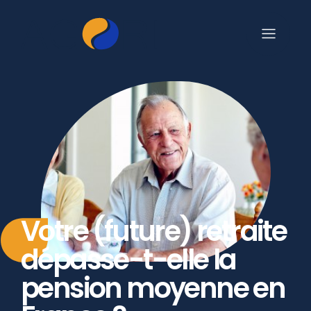
Votre (future) retraite
dépasse-t-elle la
pension moyenne en