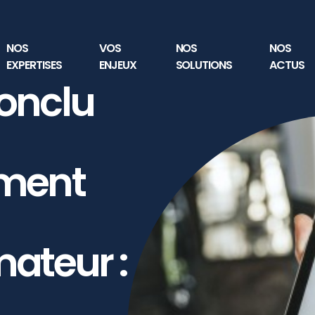
NOS
VOS
NOS
NOS
EXPERTISES
ENJEUX
SOLUTIONS
ACTUS
onclu
ement
teur :