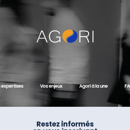
 expertises
Vos enjeux
Agori à la une
F
Restez informés