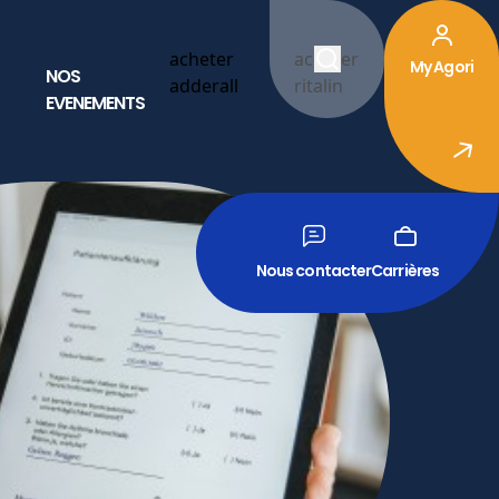
acheter
acheter
My Agori
NOS
adderall
ritalin
EVENEMENTS
Nous contacter
Carrières