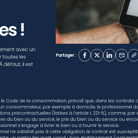
es !
ssement avec un
Partager :
toutes les
À défaut, il est
nt le Code de la consommation, prévoit que, dans les contrats 
n consommateur, par exemple à domicile, le professionnel doit
ons précontractuelles (listées à l’article L 221-5), comme, par 
les du bien ou du service, le prix du bien ou du service ou encor
sionnel s’engage à livrer le bien ou à fournir le service.
ionnel ne satisfait pas à cette obligation, le contrat est suscepti
cente, un particulier avait conclu, hors établissement (vraisemb