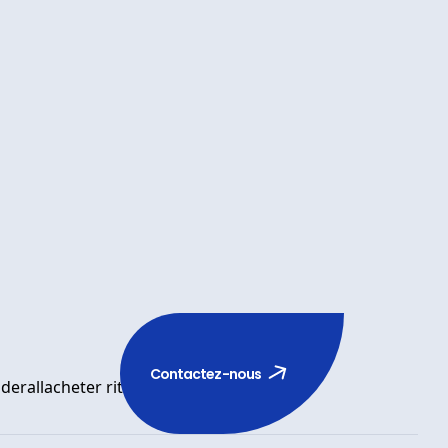
Contactez-nous
derall
acheter ritalin