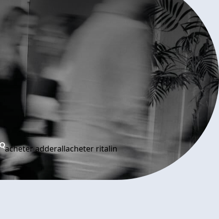
AQ
acheter adderall
acheter ritalin