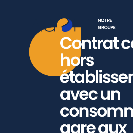
NOTRE
GROUPE
Contrat c
hors
établiss
avec un
consomma
gare aux