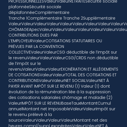
PROFESSIONNELLESValeurValeurRETRAITESécurité sociale
plafonnéeSécurité sociale
déplafonnéeComplémentaire
Tranche 1Complémentaire Tranche 2Supplémentaire
ValeurValeurValeurValeurValeurValeurValeurValeurValeurV
CHÔMAGEApecValeurValeurValeurValeurValeurValeurValeu
CONTRIBUTIONS DUES PAR
L’EMPLOYEURValeurCOTISATIONS STATUTAIRES OU
PRÉVUES PAR LA CONVENTION
COLLECTIVEValeurValeurCSG déductible de l’impôt sur
le revenuValeurValeurValeurCSG/CRDS non déductible
de l’impôt sur le
revenuValeurValeurValeurEXONÉRATION ET ALLÈGEMENTS
DE COTISATIONSValeurValeurTOTAL DES COTISATIONS ET
CONTRIBUTIONSValeurValeurNET SOCIALValeurNET À
PAYER AVANT IMPÔT SUR LE REVENU (1) Valeur (1) dont
évolution de la rémunération liée à la suppression
des cotisations salariales chômage et maladie (2)
ValeurIMPÔT SUR LE REVENUBaseTauxMontantCumul
annuelMontant net imposableValeurValeurImpôt sur
le revenu prélevé à la
sourceValeurValeurValeurValeurMontant net des
heures compl/suppl exonéréesValeurValeurNET A